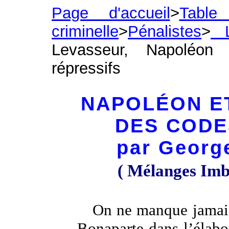
Page d'accueil
>
Table
criminelle
>
Pénalistes
>
L
Levasseur, Napoléon 
répressifs
NAPOLÉON E
DES CODE
par Geor
( Mélanges Imb
On ne manque jamais 
Bonaparte dans l’élabo