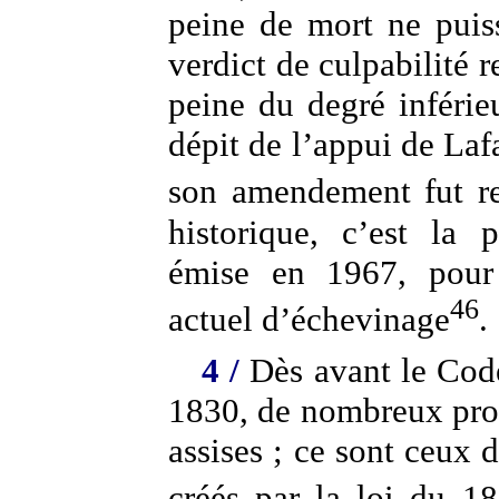
peine de mort ne puis
verdict de culpabilité r
peine du degré inférieu
dépit de l’appui de Laf
son amendement fut re
historique, c’est la 
émise en 1967, pour 
46
actuel d’échevinage
.
4 /
Dès avant le Code
1830, de nombreux pro
assises ; ce sont ceux 
créés par la loi du 1