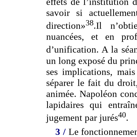
effets de l’institution 
savoir si actuelleme
38
direction»
.Il n’obt
nuancées, et en prof
d’unification. A la séa
un long exposé du prin
ses implications, mais
séparer le fait du droi
animée. Napoléon concl
lapidaires qui entraî
40
jugement par jurés
.
3 /
Le fonctionnement