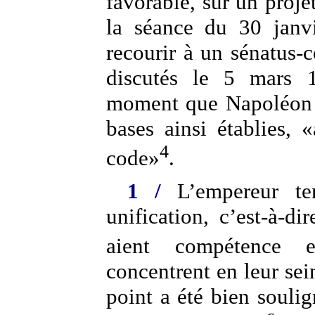
favorable, sur un proje
la séance du 30 janvi
recourir à un sénatus-c
discutés le 5 mars 
moment que Napoléon d
bases ainsi établies, «
4
code»
.
1 /
L’empereur ten
unification, c’est-à-d
aient compétence e
concentrent en leur sein
point a été bien souli