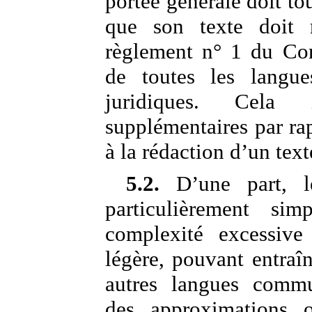
portée générale doit to
que son texte doit 
règlement n° 1 du Cons
de toutes les langues
juridiques. Cela 
supplémentaires par rap
à la rédaction d’un texte
5.2.
D’une part, le
particulièrement sim
complexité excessiv
légère, pouvant entraî
autres langues commun
des approximations o