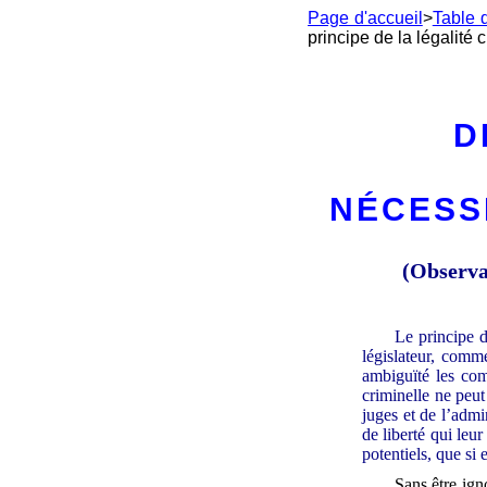
Page d'accueil
>
Table 
principe de la légalité c
D
NÉCESSI
(Observat
Le principe d
législateur, comm
ambiguïté les comp
criminelle ne peut
juges et de l’adm
de liberté qui leu
potentiels, que si 
Sans être ign