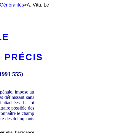
Généralités
>A. Vitu, Le
LE
T PRÉCIS
 1991 555)
e pénale, impose au
s définissant sans
t attachées. La loi
traire possible des
connaître le champ
tre des délinquants
ar elle, l’exigence