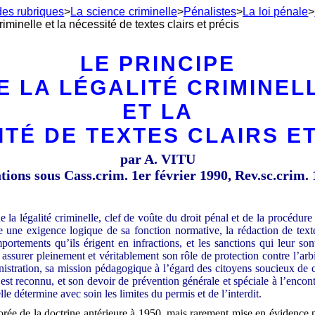
des rubriques
>
La science criminelle
>
Pénalistes
>
La loi pénale
>
riminelle et la nécessité de textes clairs et précis
LE PRINCIPE
E LA LÉGALITÉ CRIMINEL
ET LA
TÉ DE TEXTES CLAIRS E
par A. VITU
ions sous Cass.crim. 1er février 1990, Rev.sc.crim.
e la légalité criminelle, clef de voûte du droit pénal et de la procédur
e une exigence logique de sa fonction normative, la rédaction de texte
ortements qu’ils érigent en infractions, et les sanctions qui leur son
 assurer pleinement et véritablement son rôle de protection contre l’arbi
inistration, sa mission pédagogique à l’égard des citoyens soucieux de 
r est reconnu, et son devoir de prévention générale et spéciale à l’encon
elle détermine avec soin les limites du permis et de l’interdit.
orée de la doctrine antérieure à 1950, mais rarement mise en évidence p