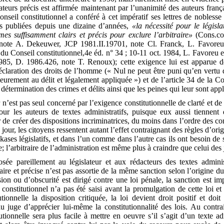
ateurs précis est affirmée maintenant par l’unanimité des auteurs fran
nseil constitutionnel a conféré à cet impératif ses lettres de nobless
ns publiées depuis une dizaine d’années,
«la nécessité pour le législa
rmes suffisamment clairs et précis pour exclure l’arbitraire»
(Cons.con
note A. Dekeuwer, JCP 1981.II.19701, note Cl. Franck, L. Favoreu 
du Conseil constitutionnel,4e éd. n° 34 ; 10-11 oct. 1984, L. Favoreu et 
985, D. 1986.426, note T. Renoux); cette exigence lui est apparue dé
Déclaration des droits de l’homme (« Nul ne peut être puni qu’en vertu d
urement au délit et légalement appliquée ») et de l’article 34 de la C
la détermination des crimes et délits ainsi que les peines qui leur sont appl
 n’est pas seul concerné par l’exigence constitutionnelle de clarté et de 
ur les auteurs de textes administratifs, puisque eux aussi tiennent 
r de créer des dispositions incriminatrices, du moins dans l’ordre des c
jour, les citoyens ressentent autant l’effet contraignant des règles d’ori
kases législatifs, et dans l’un comme dans l’autre cas ils ont besoin de s
re; l’arbitraire de l’administration est même plus à craindre que celui des
sée pareillement au législateur et aux rédacteurs des textes administ
aire et précise n’est pas assortie de la même sanction selon l’origine du
sion ou d’obscurité est dirigé contre une loi pénale, la sanction est im
 constitutionnel n’a pas été saisi avant la promulgation de cette loi 
utionnelle la disposition critiquée, la loi devient droit positif et doit 
au juge d’apprécier lui-même la constitutionnalité des lois. Au contrai
utionnelle sera plus facile à mettre en oeuvre s’il s’agit d’un texte adm