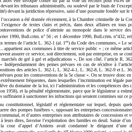
t alors être invoqué contre lui par la voie du recours pour excès de
devant les tribunaux administratifs, ou soulevé par le biais de l’excepti
ité) devant la juridiction répressive, saisi d’une poursuite fondée sur le t
 l’occasion a été donnée récemment, à la Chambre criminelle de la Cou
l’exigence de textes clairs et précis, dans deux affaires en tous po
ontraventions de police d’atteinte au monopole dans le service de
vrier 1990, Bull.crim. n° 56 ; et 1 décembre 1990, Bull.crim. n°432, rela
er
ux termes de l’article L. 362-1 (al. 1
) du Code des communes, « Le ser
. appartient aux communes à titre de service public » ; ce même article
nt assurer ce service, soit directement, soit par entreprise, en se con
s marchés de gré à gré et adjudications », De son côté, l’article R. 
 « Indépendamment des peines prévues en cas de récidive à l’articl
positions des articles L. 362-1, L. 362-4-1, L. 362-8, L. 362-9 et L. 3
révues pour les contraventions de la 5e classe ». On se trouve donc en
extrêmement fréquentes, dans lesquelles l’incrimination est légale pa
lève du domaine de la loi, ici l’administration et les compétences des co
tion 1958), et la pénalité réglementaire, parce que le législateur a estim
s suffiraient à sanctionner les infractions qui seraient commises sur ce p
ssu constitutionnel, législatif et réglementaire sur lequel, depuis que
uerre des pompes funèbres », opposant les entreprises concessionnaires
communal, et d’autres entreprises non attributaires de concessions et 
 leurs dires, favorise l’exploitation des familles en deuil. Saisie d’u
l la cour d’appel d’Amiens avait condamné le dirigeant d’une de
er