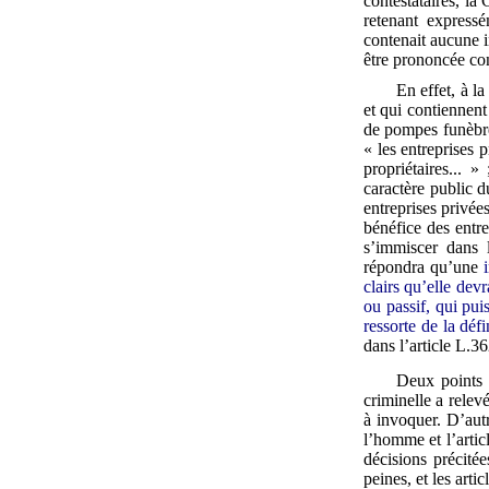
contestataires, la
retenant express
contenait aucune i
être prononcée con
En effet, à l
et qui contiennent
de pompes funèbres
« les entreprises 
propriétaires... »
caractère public d
entreprises privée
bénéfice des entre
s’immiscer dans 
répondra qu’une
clairs qu’elle dev
ou passif, qui pu
ressorte de la déf
dans l’article L.
Deux points 
criminelle a relev
à invoquer. D’autr
l’homme et l’artic
décisions précité
peines, et les art