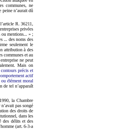
écision attaquée en
 des communes, ne
e peine n’aurait dû
l’article R. 36211,
entreprises privées
 ou mentions... » ;
es ... des noms des
ffirme seulement le
n attribution à des
 des communes et au
 entreprise ne peut
nalement. Mais on
 contours précis et
 comportement actif
e ou élément moral
n de tel n’apparaît
 1990, la Chambre
r n’avait pas songé
ation des droits de
tutionnel, dans les
 des délits et des
l’homme (art. 6-3-a