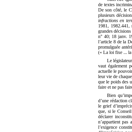
de textes incrimin
De son côté, le Co
plusieurs décisio
infractions en te
1981, 1982.441, 
grandes décisions 
n° 40; 18 janv. 1
l’article 8 de la 
promulguée antérie
(« La loi fixe ... 
Le législateur
vaut également po
actuelle le pouvoi
leur vie de chaque 
que le poids des u
faire et ne pas fai
Bien qu’impo
d’une rédaction cl
le grief d’impréci
que, si le Conseil
déclarer inconstit
n’appartient pas 
l’exigence constit