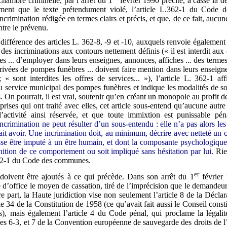
 Chambre criminelle, par l’arrêt du 1
février 1990 précité, a cassé la d
ément que le texte prétendument violé, l’article L.362-1 du Code
ncrimination rédigée en termes clairs et précis, et que, de ce fait, aucun
tre le prévenu.
a différence des articles L. 362-8, -9 et -10, auxquels renvoie également 
 des incriminations aux contours nettement définis (« il est interdit aux 
 ... d’employer dans leurs enseignes, annonces, affiches ... des termes
privées de pompes funèbres ... doivent faire mention dans leurs enseign
 ; « sont interdites les offres de services... »), l’article L. 362-1 a
u service municipal des pompes funèbres et indique les modalités de so
s. On pourrait, il est vrai, soutenir qu’en créant un monopole au profit
prises qui ont traité avec elles, cet article sous-entend qu’aucune autre
l’activité ainsi réservée, et que toute immixtion est punissable pé
incrimination ne peut résulter d’un sous-entendu : elle n’a pas alors les
rait avoir. Une incrimination doit, au minimum, décrire avec netteté un
isse être imputé à un être humain, et dont la composante psychologiqu
inition de ce comportement ou soit impliqué sans hésitation par lui
. Rie
362-1 du Code des communes.
er
doivent être ajoutés à ce qui précède. Dans son arrêt du 1
février
é d’office le moyen de cassation, tiré de l’imprécision que le demandeu
e part, la Haute juridiction vise non seulement l’article 8 de la Déclar
le 34 de la Constitution de 1958 (ce qu’avait fait aussi le Conseil consti
es), mais également l’article 4 du Code pénal, qui proclame la légalité
icles 6-3, et 7 de la Convention européenne de sauvegarde des droits de 