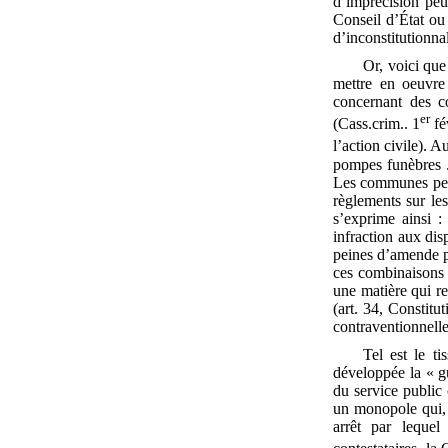
d’imprécision peu
Conseil d’État ou 
d’inconstitutionnal
Or, voici que
mettre en oeuvre 
concernant des c
er
(Cass.crim.. 1
fé
l’action civile). A
pompes funèbres ..
Les communes peuve
règlements sur le
s’exprime ainsi :
infraction aux dis
peines d’amende p
ces combinaisons 
une matière qui re
(art. 34, Constitu
contraventionnelle
Tel est le ti
développée la « g
du service public 
un monopole qui, à
arrêt par leque