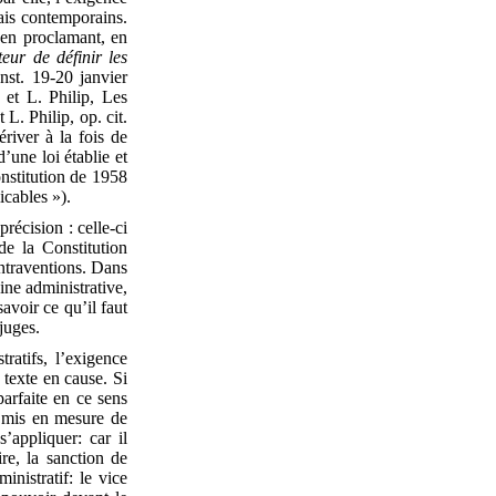
çais contemporains.
e en proclamant, en
teur de définir les
st. 19-20 janvier
et L. Philip, Les
L. Philip, op. cit.
river à la fois de
’une loi établie et
onstitution de 1958
icables »).
précision : celle-ci
de la Constitution
ontraventions. Dans
gine administrative,
avoir ce qu’il faut
 juges.
ratifs, l’exigence
 texte en cause. Si
parfaite en ce sens
et mis en mesure de
s’appliquer: car il
re, la sanction de
inistratif: le vice