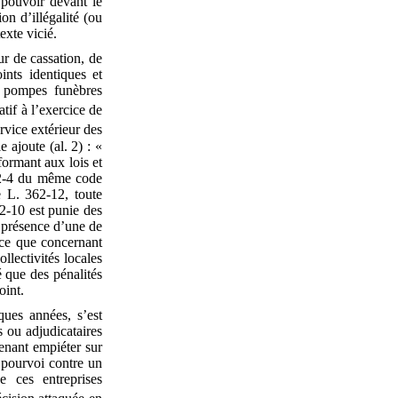
 pouvoir devant le
on d’illégalité (ou
exte vicié.
r de cassation, de
ints identiques et
s pompes funèbres
tif à l’exercice de
vice extérieur des
 ajoute (al. 2) : «
formant aux lois et
362-4 du même code
e L. 362-12, toute
62-10 est punie des
 présence d’une de
rce que concernant
llectivités locales
é que des pénalités
oint.
lques années, s’est
 ou adjudicataires
venant empiéter sur
n pourvoi contre un
 ces entreprises